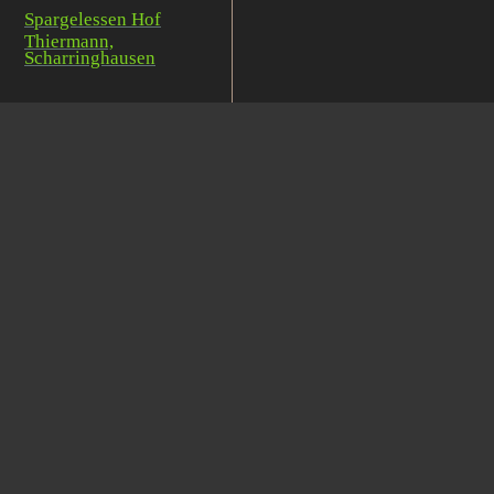
Spargelessen Hof
Thiermann,
Scharringhausen