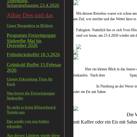
Thiermann,
Scharringhausen 23.4.2026
Mit diesem Reisebus waren wir schon a
Alltag Dies und das
am Ziel, wer möchte und da
zwar auch wieder sonnig
Unser Neugraben in Bildern
Fahrgäste. Natürlich lies es sich Sven H
Programm Freizeitgruppe
sind wir heute, am 23.4.
Süderelbe Mai bis
Dezember 2026
Frühstücksbuffet 18.3.2026
Grünkohl Buffet 15.Februar
Hier ein kleiner Blick in das Inner
2026
einkaufen. Nach dem Spargelessen au
Unsere Erkundung Trips für
Euch
In Nienburg an der Weser machten eini
oder ein Eis mit Sahne
Was bietet die Freizeitgruppe
Süderelbe
So sieht es beim Klönschnack
Termin aus
Die 
Das wurde von uns bisher
mit Kaffee oder ein Eis mit Sah
erkundet:
Aus diesen Ländern wurde diese