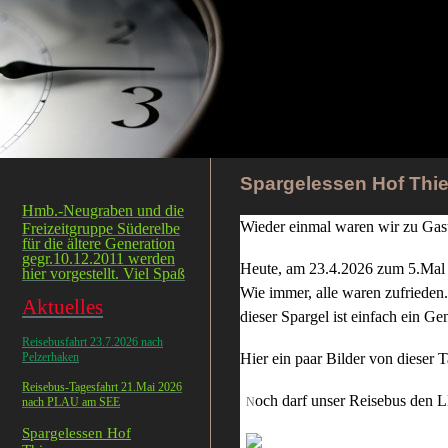
Spargelessen Hof Thi
Hmb.-Neugraben und die
Wieder einmal waren wir zu Gas
Freizeitgruppe Süderelbe
für die ältere Generation
gegr.10.12.2011 werden
Heute, am 23.4.2026 zum 5.Mal 
hier vorgestellt. Viel Spaß
Wie immer, alle waren zufrieden.
Aktuelles
dieser Spargel ist einfach ein Ge
Reisebusfahrt 23.7.2026 nach
Pelzerhaken
Hier ein paar Bilder von dieser T
Reisebus-Tagesfahrt 21.Mai 2026
och darf unser Reisebus den
nach PLAU am SEE
N
Spargelessen Hof