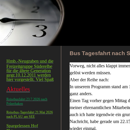
Bus Tagesfahrt nach S
Hmb.-Neugraben und die
Vorweg, nicht alles klappt immer
Freizeitgruppe Süderelbe
für die ältere Generation
gelöst werden müssen.
gegr.10.12.2011 werden
hier vorgestellt. Viel Spaß
Aber der Reihe nach:
In unserem Programm stand am 1
Aktuelles
ganz anders.
Reisebusfahrt 23.7.2026 nach
Einen Tag vorher gegen Mittag di
Pelzerhaken
meiner ehrenamtlichen Mitarbeite
Reisebus-Tagesfahrt 21.Mai 2026
auch ich hatte irgendwie ein g
nach PLAU am SEE
Nachricht, habe gerade um 22.15 U
Spargelessen Hof
wieder einmal.