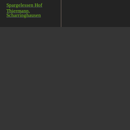
Spargelessen Hof
Thiermann,
Scharringhausen