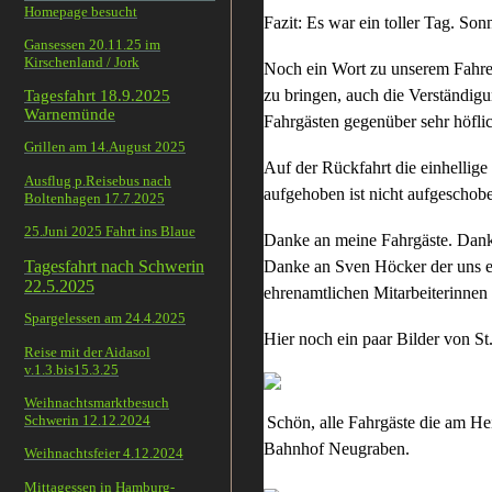
Homepage besucht
Fazit: Es war ein toller Tag. Son
Gansessen 20.11.25 im
Kirschenland / Jork
Noch ein Wort zu unserem Fahrer 
zu bringen, auch die Verständigu
Tagesfahrt 18.9.2025
Warnemünde
Fahrgästen gegenüber sehr höflic
Grillen am 14.August 2025
Auf der Rückfahrt die einhellige
Ausflug p.Reisebus nach
aufgehoben ist nicht aufgeschob
Boltenhagen 17.7.2025
25.Juni 2025 Fahrt ins Blaue
Danke an meine Fahrgäste. Danke
Tagesfahrt nach Schwerin
Danke an Sven Höcker der uns e
22.5.2025
ehrenamtlichen Mitarbeiterinnen
Spargelessen am 24.4.2025
Hier noch ein paar Bilder von 
Reise mit der Aidasol
v.1.3.bis15.3.25
Weihnachtsmarktbesuch
Schwerin 12.12.2024
Schön, alle Fahrgäste die am Hei
Bahnhof Neugraben.
Weihnachtsfeier 4.12.2024
Mittagessen in Hamburg-