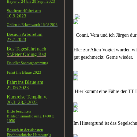
Bayer v. 24.bis 29.Sept. 2023
Stadtrundfahrt am
10.9.2023
Grillen in Eckernworth 16.08.2023
Besuch Arboretum
Conni, Vera und ich Jürgen durft
27.7.2023
Bus Tagesfahrt nach
Hier zur Alten Vogtei wurden wir
St.Peter Ording-Bad
gut geschmeckt. Gerne wieder.
Ein toller Sonntagnachmittag
Fahrt ins Blaue 2023
Fahrt ins Blaue am
22.06.2023
Hier kommt eine Fähre der TT
Kurzreise Templin v.
26.3.-28.3.2023
Bitte beachten
Bildschirmauflösung 1400 x
1050
Im Hintergrund ist das Segelsch
Besuch in der ältesten
Fischbratküche Hamburg`s