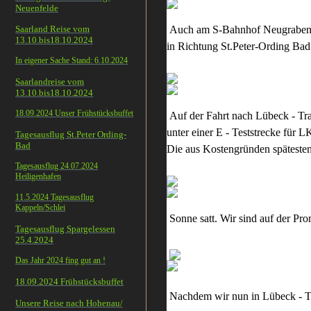
Neuenfelde
Saarland Reise vom
Auch am S-Bahnhof Neugraben wa
13.10.bis18.10.2024
in Richtung St.Peter-Ording Bad Ab
In eigener Sache Stand: 6.10.2024
Saarlandreise vom
13.10.bis18.10.2024
18.09.2024 Unser Frühstücksbuffet
Auf der Fahrt nach Lübeck -
unter einer E - Teststrecke fü
Tagesausflug St.Peter Ording-
Bad
Die aus Kostengründen späteste
Tagesausflug 24.07.2024
Heiligenhafen
11.5.2024 Tagesausflug
Kappeln/Schlei
Sonne satt. Wir sind auf der Pro
Tagesausflug Spargelessen
25.4.2024
Das Jahr 2024 fing gut an !
18.09.2024 Frühstücksbuffet
Nachdem wir nun in Lübeck - Tr
Unsere Reise nach Hohenau/