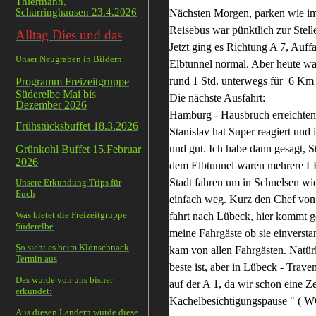
Thiermann,
Scharringhausen 23.4.2026
Nächsten Morgen, parken wie imme
Reisebus war pünktlich zur Stell
Alltag Dies und das
Jetzt ging es Richtung A 7, Auf
Unser Neugraben in Bildern
Elbtunnel normal. Aber heute w
rund 1 Std. unterwegs für 6 Km 
Programm Freizeitgruppe
Süderelbe Mai bis
Die nächste Ausfahrt:
Dezember 2026
Hamburg - Hausbruch erreichten w
Frühstücksbuffet 18.3.2026
Stanislav hat Super reagiert und
und gut. Ich habe dann gesagt, S
Grünkohl Buffet 15.Februar
2026
dem Elbtunnel waren mehrere LK
Stadt fahren um in Schnelsen wie
Unsere Erkundung Trips für
Euch
einfach weg. Kurz den Chef von S
Was bietet die Freizeitgruppe
fahrt nach Lübeck, hier kommt g
Süderelbe
meine Fahrgäste ob sie einverst
So sieht es beim Klönschnack
kam von allen Fahrgästen. Natürl
Termin aus
beste ist, aber in Lübeck - Tra
Das wurde von uns bisher
auf der A 1, da wir schon eine Ze
erkundet:
Kachelbesichtigungspause " ( W
Aus diesen Ländern wurde diese