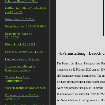
Fahrt ins Blaue 28.7.2021
Grillfest in Hollern/Twielenfleth
am 12.8.2021
Büsum Fahrt 16.9.2021
Erzgebirge vom 26.9.-30.9.2021
Eckernförde/Kappeln
28.10.2021
Klönschnack 2.11.2021
Gänsekeulenessen 25.11.2021
4.Veranstaltung : Besuch 
Grünkohlessen im Jägerhof
Der Besuch der ältesten Fischgaststätte H
10 Jahre Freizeitgruppe
hatten wir am 12.Februar 2020 erst um 15.0
Süderelbe Hamburg
alle Teilnehmer-/innen haben diesen Tag gut
Wieder etwas Neues
"Mittagstisch"
der nach einem geheimen alten Rezept servi
Unser monatlicher Klönschnack
Auch eine Besonderheit gibt es in diesem F
Rundum waren alle zufrieden, trotz des We
Programm August 2022 bis
Januar 2023
zur S-Bahn Station Veddel gekommen. Das wa