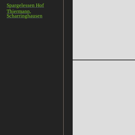
Spargelessen Hof
Thiermann,
Scharringhausen