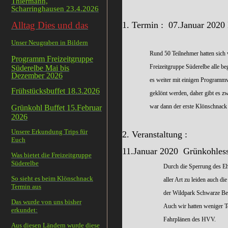
Thiermann,
Scharringhausen 23.4.2026
Alltag Dies und das
1. Termin : 07.Januar 2020
Unser Neugraben in Bildern
Rund 50 Teilnehmer hatten sich wiede
Programm Freizeitgruppe
Freizeitgruppe Süderelbe alle begrüßt h
Süderelbe Mai bis
Dezember 2026
es weiter mit einigen Programmvorstell
Frühstücksbuffet 18.3.2026
geklönt werden, daher gibt es zwische
war dann der erste Klönschnack im 
Grünkohl Buffet 15.Februar
2026
Unsere Erkundung Trips für
2. Veranstaltung :
Euch
11.Januar 2020 Grünkohless
Was bietet die Freizeitgruppe
Süderelbe
Durch die Sperrung des Ehestorfer 
So sieht es beim Klönschnack
aller Art zu leiden auch die Gastro
Termin aus
der Wildpark Schwarze Berge mü
Das wurde von uns bisher
Auch wir hatten weniger Teilnehmer 
erkundet:
Fahrplänen des HVV.
Aus diesen Ländern wurde diese