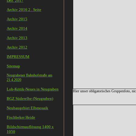
Dez. 2017
Archiv 2016 2 . Seite
Archiv 2015
Archiv 2014
Archiv 2013
Archiv 2012
IMPRESSUM
Sitemap
Neugrabener Bahnhofstraße am
21.4.2020
Lob-Kritik-Neues in Neugraben
Hier unser obligatorisches Gruppenfoto, nic
BGZ Süderelbe (Neugraben)
Neubaugebiet Elbmosaik
Fischbeker Heide
Bildschirmauflösung 1400 x
1050