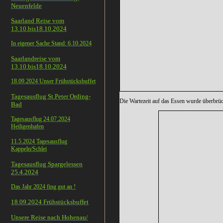
Neuenfelde
Saarland Reise vom
13.10.bis18.10.2024
In eigener Sache Stand: 6.10.2024
Saarlandreise vom
13.10.bis18.10.2024
18.09.2024 Unser Frühstücksbuffet
Tagesausflug St.Peter Ording-
Die Wartezeit auf das Essen wurde überbr
Bad
Tagesausflug 24.07.2024
Heiligenhafen
11.5.2024 Tagesausflug
Kappeln/Schlei
Tagesausflug Spargelessen
25.4.2024
Das Jahr 2024 fing gut an !
18.09.2024 Frühstücksbuffet
Unsere Reise nach Hohenau/