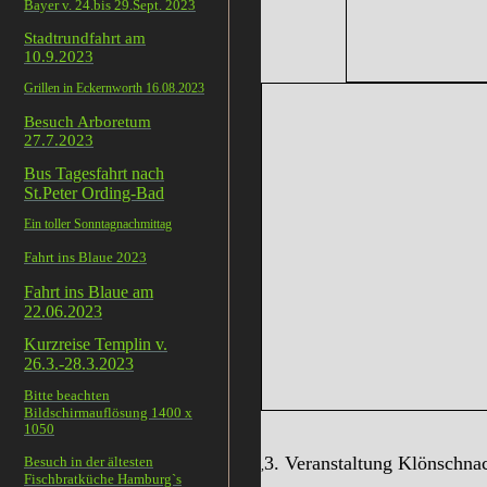
Bayer v. 24.bis 29.Sept. 2023
Stadtrundfahrt am
10.9.2023
Grillen in Eckernworth 16.08.2023
Besuch Arboretum
27.7.2023
Bus Tagesfahrt nach
St.Peter Ording-Bad
Ein toller Sonntagnachmittag
Fahrt ins Blaue 2023
Fahrt ins Blaue am
22.06.2023
Kurzreise Templin v.
26.3.-28.3.2023
Bitte beachten
Bildschirmauflösung 1400 x
1050
3. Veranstaltung Klönschna
Besuch in der ältesten
,
Fischbratküche Hamburg`s