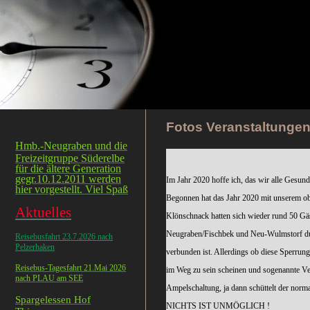
Fotos Veranstaltungen
Hmb.-Neugraben und die
Freizeitgruppe Süderelbe
für die ältere Generation
gegr.10.12.2011 werden
Im Jahr 2020 hoffe ich, das wir alle Gesu
hier vorgestellt. Viel Spaß
Begonnen hat das Jahr 2020 mit unserem o
Aktuelles
Klönschnack hatten sich wieder rund 50 Gä
Neugraben/Fischbek und Neu-Wulmstorf du
Reisebusfahrt 23.7.2026 nach
Pelzerhaken
verbunden ist. Allerdings ob diese Sperrung
Reisebus-Tagesfahrt 21.Mai 2026
im Weg zu sein scheinen und sogenannte Ve
nach PLAU am SEE
Ampelschaltung, ja dann schüttelt der norm
Spargelessen Hof
NICHTS IST UNMÖGLICH !