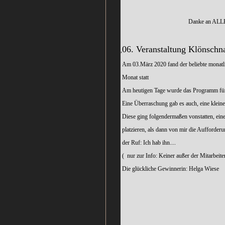
Danke an ALLE Teilnehmer/innen
06. Veranstaltung Klönschn
,
Am 03.März 2020 fand der beliebte monatl
Monat statt
Am heutigen Tage wurde das Programm für di
Eine Überraschung gab es auch, eine klein
Diese ging folgendermaßen vonstatten, eine
platzieren, als dann von mir die Aufforder
der Ruf: Ich hab ihn....
( nur zur Info: Keiner außer der Mitarbeiter
Die glückliche Gewinnerin: Helga Wiese 