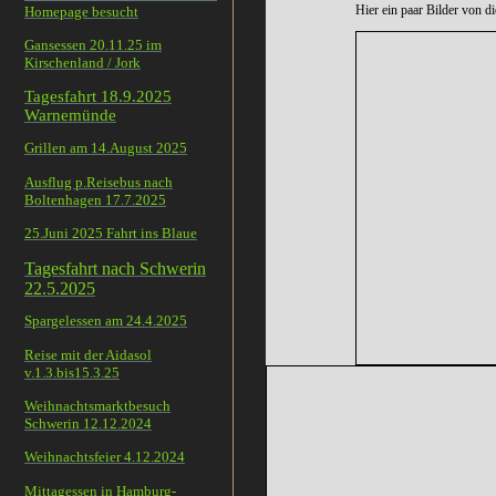
Hier ein paar Bilder von dieser
Homepage besucht
Gansessen 20.11.25 im
Kirschenland / Jork
Tagesfahrt 18.9.2025
Warnemünde
Grillen am 14.August 2025
Ausflug p.Reisebus nach
Boltenhagen 17.7.2025
25.Juni 2025 Fahrt ins Blaue
Tagesfahrt nach Schwerin
22.5.2025
Spargelessen am 24.4.2025
Reise mit der Aidasol
v.1.3.bis15.3.25
Weihnachtsmarktbesuch
Schwerin 12.12.2024
Weihnachtsfeier 4.12.2024
Mittagessen in Hamburg-