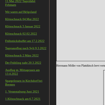
11.Mai 2022 Tagesfahrt
Fehmarn
Wir waren auf Helgoland
Klönschnack 04.Mai 2022
Klönschnack 5.Januar 2022
Klönschnack 02.02.2022
Frühstücksbuffet am 17.2.2022
Tagesausflug nach Sylt 9.3.2022
Klönschnack 2.März 2022
Der Frühling naht 20.3.2022
Herrmann Möller von Plattdütsch leevt ver
Ausflug m. Mittagessen am
13.4.2022
Spargelessen in Kirchdorf bei
Bremen
1. Veranstaltung Juni 2021
1.Klönschnack am 6.7.2021