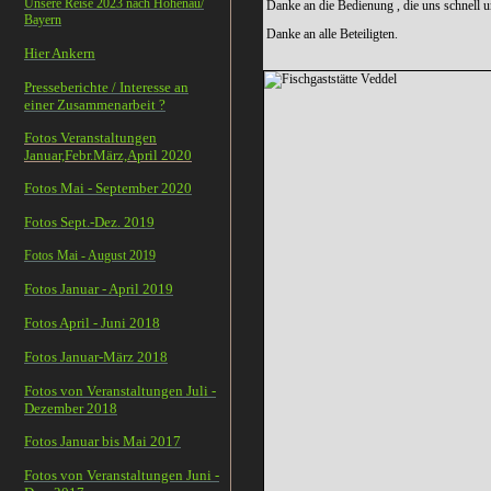
Unsere Reise 2023 nach Hohenau/
Danke an die Bedienung , die uns schnell un
Bayern
Danke an alle Beteiligten.
Hier Ankern
Presseberichte / Interesse an
einer Zusammenarbeit ?
Fotos Veranstaltungen
Januar,Febr.März,April 2020
Fotos Mai - September 2020
Fotos Sept.-Dez. 2019
Fotos Mai - August 2019
Fotos Januar - April 2019
Fotos April - Juni 2018
Fotos Januar-März 2018
Fotos von Veranstaltungen Juli -
Dezember 2018
Fotos Januar bis Mai 2017
Fotos von Veranstaltungen Juni -