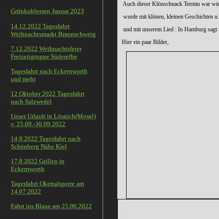
Auch dieser Klönschnack Termin war wied
Grünkohlessen Januar 2023
wurde mit klönen, kleinen Geschichten u.a
14.12.2022 Tagesfahrt
und mit unserem Lied : In Hamburg sagt 
Weihnachtsmarkt Braunschweig
Hier ein paar Bilder,
7.12.2022 Weihnachtsfeier
Freizeitgruppe Süderelbe
Tagesfahrt nach Eckernworth
und mehr
12.Oktober 2022 Tagesfahrt
nach Salzwedel
Unser Urlaub in Lösnich(Mosel)
v. 25.09.-30.09.2022
14.9.2022 Tagesfahrt nach
Schönberg Nähe Kiel
17.8.2022 Grillen in
Eckernworth
Tagesfahrt Okertalsperre am
14.07.2022
Fahrt ins Blaue am 25.06.2022