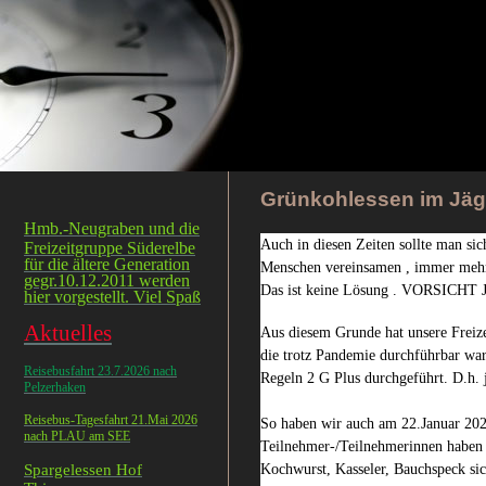
Grünkohlessen im Jäg
Hmb.-Neugraben und die
Auch in diesen Zeiten sollte man sic
Freizeitgruppe Süderelbe
für die ältere Generation
Menschen vereinsamen , immer mehr 
gegr.10.12.2011 werden
Das ist keine Lösung . VORSICHT 
hier vorgestellt. Viel Spaß
Aktuelles
Aus diesem Grunde hat unsere Freiz
die trotz Pandemie durchführbar war
Reisebusfahrt 23.7.2026 nach
Regeln 2 G Plus durchgeführt. D.h. 
Pelzerhaken
Reisebus-Tagesfahrt 21.Mai 2026
So haben wir auch am 22.Januar 202
nach PLAU am SEE
Teilnehmer-/Teilnehmerinnen haben 
Spargelessen Hof
Kochwurst
, Kasseler, Bauchspeck si