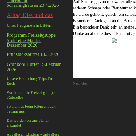
Thiermann,
Auf Nachfrage von mir waren alle se
Scharringhausen 23.4.2026
anderen Schnaps oder Bier wurden 
Alltag Dies und das
Es wurde geklönt, gelacht ein schön
Besonderer Dank geht an die Bedienu
Unser Neugraben in Bildern
Ein besonderer Dank geht an meine A
Danke an alle die diesen Nachmittag 
Programm Freizeitgruppe
Süderelbe Mai bis
Dezember 2026
Frühstücksbuffet 18.3.2026
Grünkohl Buffet 15.Februar
2026
Unsere Erkundung Trips für
Euch
Nach oben
Was bietet die Freizeitgruppe
Süderelbe
So sieht es beim Klönschnack
Termin aus
Das wurde von uns bisher
erkundet:
Aus diesen Ländern wurde diese