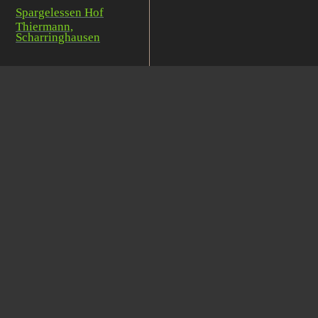
Spargelessen Hof
Thiermann,
Scharringhausen