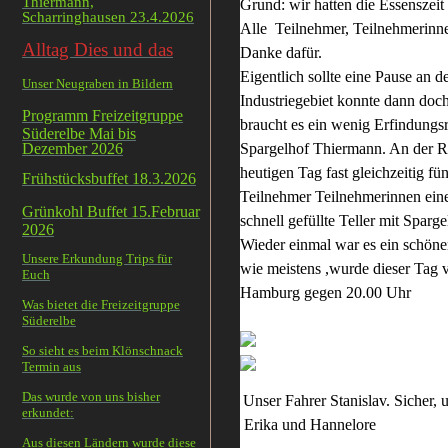
Thiermann,
Grund: wir hatten die Essenszei
Scharringhausen 23.4.2026
Alle Teilnehmer, Teilnehmerinne
Alltag Dies und das
Danke dafür.
Eigentlich sollte eine Pause an d
Unser Neugraben in Bildern
Industriegebiet konnte dann do
Programm Freizeitgruppe
braucht es ein wenig Erfindungs
Süderelbe Mai bis
Dezember 2026
Spargelhof Thiermann. An der R
heutigen Tag fast gleichzeitig fü
Frühstücksbuffet 18.3.2026
Teilnehmer Teilnehmerinnen eine
Grünkohl Buffet 15.Februar
schnell gefüllte Teller mit Sparg
2026
Wieder einmal war es ein schöne
Unsere Erkundung Trips für
wie meistens ,wurde dieser Tag v
Euch
Hamburg gegen 20.00 Uhr
Was bietet die Freizeitgruppe
Süderelbe
So sieht es beim Klönschnack
Termin aus
Das wurde von uns bisher
Unser Fahrer Stanislav.
erkundet:
Erika und Hannelore
Aus diesen Ländern wurde diese