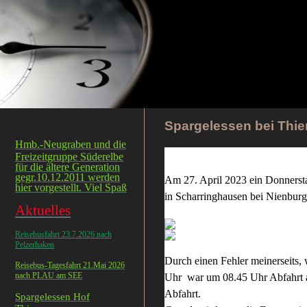
Spargelessen bei Thi
Hmb.-Neugraben und die
Freizeitgruppe Süderelbe
für die ältere Generation
gegr.10.12.2011 werden
Am 27. April 2023 ein Donnerst
hier vorgestellt. Viel Spaß
in Scharringhausen bei Nienbur
Aktuelles
Reisebusfahrt 23.7.2026 nach
Pelzerhaken
Durch einen Fehler meinerseits,
Reisebus-Tagesfahrt 21.Mai 2026
nach PLAU am SEE
Uhr war um 08.45 Uhr Abfahrt 
Abfahrt.
Spargelessen Hof