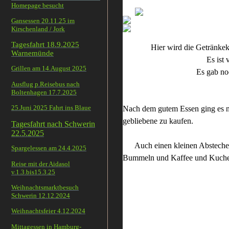
Homepage besucht
Gansessen 20.11.25 im
Kirschenland / Jork
Tagesfahrt 18.9.2025
Hier wird die Getränk
Warnemünde
Es ist voll, aber all
Grillen am 14.August 2025
Es gab noch viel meh
Ausflug p.Reisebus nach
Boltenhagen 17.7.2025
25.Juni 2025 Fahrt ins Blaue
Nach dem gutem Essen ging es no
gebliebene zu kaufen.
Tagesfahrt nach Schwerin
22.5.2025
Auch einen kleinen Abstecher 
Spargelessen am 24.4.2025
Bummeln und Kaffee und Kuche
Reise mit der Aidasol
v.1.3.bis15.3.25
Weihnachtsmarktbesuch
Schwerin 12.12.2024
Weihnachtsfeier 4.12.2024
Mittagessen in Hamburg-