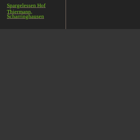
Spargelessen Hof
Thiermann,
Scharringhausen